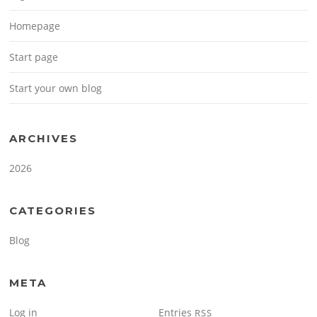
Homepage
Start page
Start your own blog
ARCHIVES
2026
CATEGORIES
Blog
META
Log in
Entries
RSS